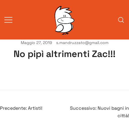
Vai
al
contenuto
Maggio 27, 2019
s.mandruzzato@gmail.com
Vita da veneziani
A Venessia
No pipì altrimenti Zac!!!
Navigazione
Precedente:
Artisti!
Successivo:
Nuovi bagni in
articoli
città!