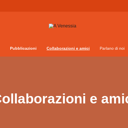
Vita da veneziani
A Venessia
Pubblicazioni
Collaborazioni e amici
Parlano di noi
ollaborazioni e ami