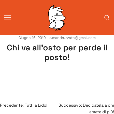
Vai
al
contenuto
Giugno 16, 2019
s.mandruzzato@gmail.com
Vita da veneziani
A Venessia
Chi va all’osto per perde il
posto!
Navigazione
Precedente:
Tutti a Lido!
Successivo:
Dedicatela a chi
articoli
amate di più!