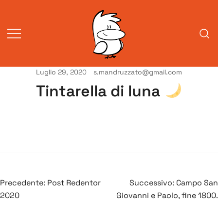
Vai
al
contenuto
Luglio 29, 2020
s.mandruzzato@gmail.com
Vita da veneziani
A Venessia
Tintarella di luna
Navigazione
Precedente:
Post Redentor
Successivo:
Campo San
articoli
2020
Giovanni e Paolo, fine 1800.