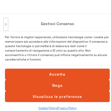
Paginazione
←
1
…
57
58
59
…
69
→
Gestisci Consenso
degli
articoli
Per fornire le migliori esperienze, utilizziamo tecnologie come i cookie per
memorizzare e/o accedere alle informazioni del dispositivo. Il consenso a
queste tecnologie ci permetterà di elaborare dati come il
comportamento di navigazione o ID unici su questo sito. Non
acconsentire o ritirare il consenso può influire negativamente su alcune
caratteristiche e funzioni.
Accetta
Nega
© 2026 A Venessia. Tutti i diritti sono riservati.
Sito realizzato da
SpazioConico
Visualizza le preferenze
Cookie Policy
Privacy Policy