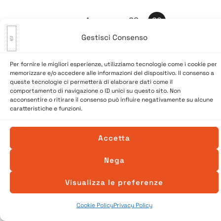
Paginazione
←
1
…
68
69
degli
Gestisci Consenso
articoli
Per fornire le migliori esperienze, utilizziamo tecnologie come i cookie per
memorizzare e/o accedere alle informazioni del dispositivo. Il consenso a
queste tecnologie ci permetterà di elaborare dati come il
comportamento di navigazione o ID unici su questo sito. Non
acconsentire o ritirare il consenso può influire negativamente su alcune
caratteristiche e funzioni.
Accetta
© 2026 A Venessia. Tutti i diritti sono riservati.
Sito realizzato da
SpazioConico
Nega
Visualizza le preferenze
Cookie Policy
Privacy Policy