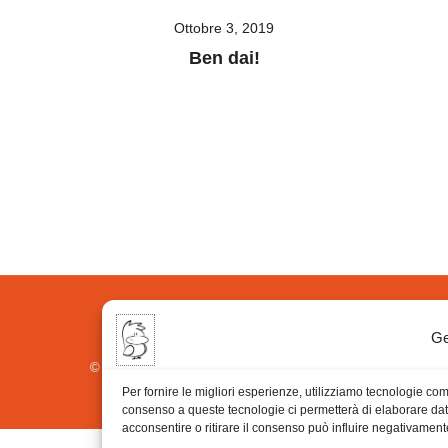
Ottobre 3, 2019
Ben dai!
Ge
© 2026 A Venessia. Tutti i diritti sono riservati.
Sito realizzato da
SpazioConico
Per fornire le migliori esperienze, utilizziamo tecnologie co
consenso a queste tecnologie ci permetterà di elaborare dat
acconsentire o ritirare il consenso può influire negativamente