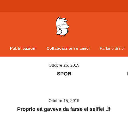
Vita da veneziani
A Venessia
Pubblicazioni
Collaborazioni e amici
Parlano di noi
Ottobre 26, 2019
SPQR
Ottobre 15, 2019
Proprio eà gaveva da farse el selfie! 🤳