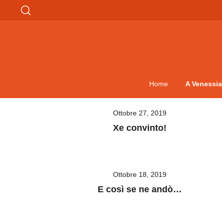
Home
A Venessia
Vai
Ottobre 27, 2019
al
Xe convinto!
contenuto
Ottobre 18, 2019
E così se ne andò…