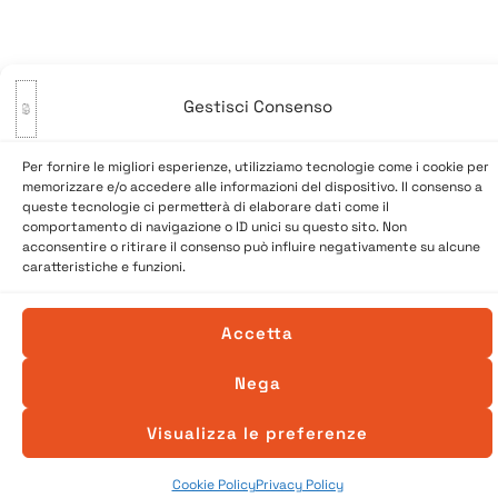
Paginazione
1
2
→
Gestisci Consenso
degli
articoli
Per fornire le migliori esperienze, utilizziamo tecnologie come i cookie per
memorizzare e/o accedere alle informazioni del dispositivo. Il consenso a
queste tecnologie ci permetterà di elaborare dati come il
comportamento di navigazione o ID unici su questo sito. Non
acconsentire o ritirare il consenso può influire negativamente su alcune
caratteristiche e funzioni.
Accetta
Nega
© 2026 A Venessia. Tutti i diritti sono riservati.
Sito realizzato da
SpazioConico
Visualizza le preferenze
Cookie Policy
Privacy Policy