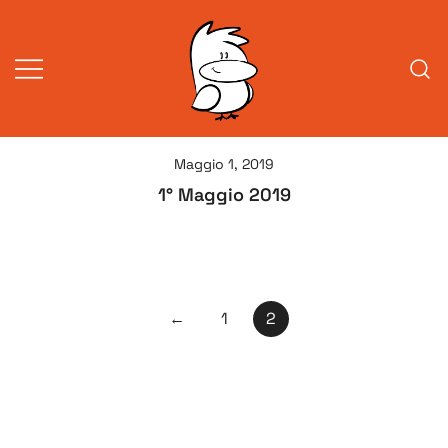
Vai
al
contenuto
Vita da veneziani
A Venessia
Maggio 1, 2019
1° Maggio 2019
Paginazione
←
1
2
degli
articoli