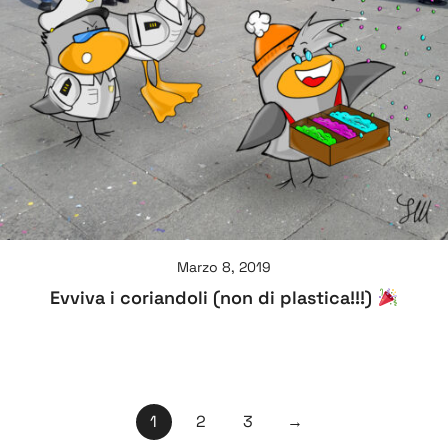
Marzo 8, 2019
Evviva i coriandoli (non di plastica!!!)
Paginazione
1
2
3
→
degli