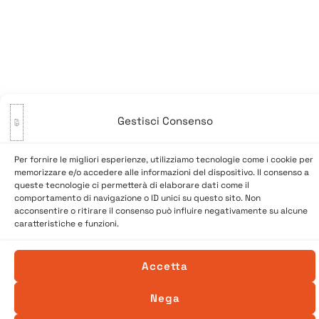
articoli
Gestisci Consenso
Per fornire le migliori esperienze, utilizziamo tecnologie come i cookie per
© 2026 A Venessia. Tutti i diritti sono riservati.
memorizzare e/o accedere alle informazioni del dispositivo. Il consenso a
Sito realizzato da
SpazioConico
queste tecnologie ci permetterà di elaborare dati come il
comportamento di navigazione o ID unici su questo sito. Non
acconsentire o ritirare il consenso può influire negativamente su alcune
caratteristiche e funzioni.
Accetta
Nega