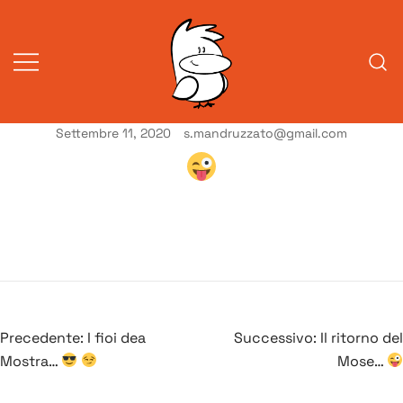
Vai
al
contenuto
Settembre 11, 2020
s.mandruzzato@gmail.com
Vita da veneziani
A Venessia
Navigazione
Precedente:
I fioi dea
Successivo:
Il ritorno del
articoli
Mostra…
Mose…